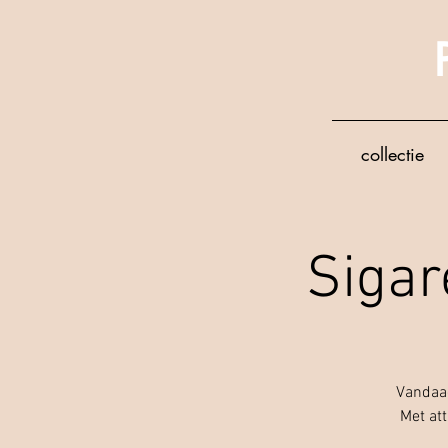
collectie
Sigar
Vandaag
Met at