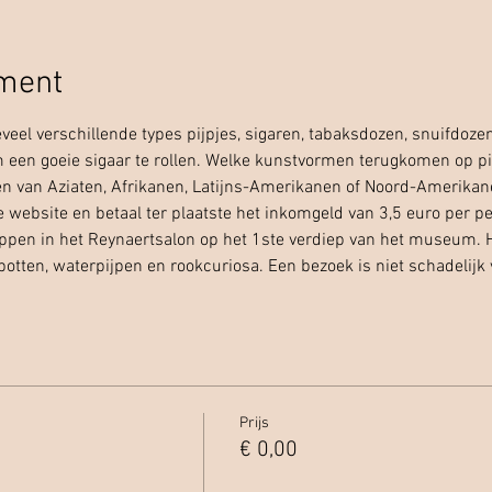
ement
eveel verschillende types pijpjes, sigaren, tabaksdozen, snuifdoze
 een goeie sigaar te rollen. Welke kunstvormen terugkomen op pi
n van Aziaten, Afrikanen, Latijns-Amerikanen of Noord-Amerikanen
 website en betaal ter plaatste het inkomgeld van 3,5 euro per per
ppen in het Reynaertsalon op het 1ste verdiep van het museum. Hi
potten, waterpijpen en rookcuriosa. Een bezoek is niet schadelijk
Prijs
€ 0,00