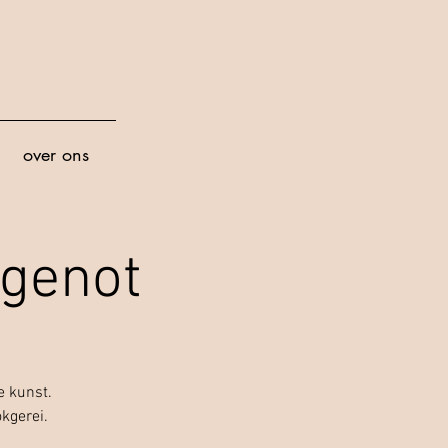
over ons
sgenot
e kunst.
kgerei.