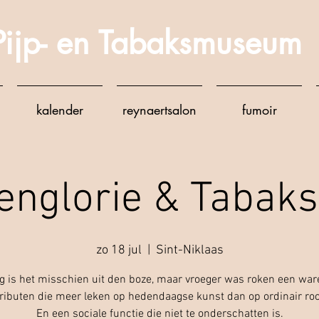
Pijp- en Tabaksmuseum
kalender
reynaertsalon
fumoir
englorie & Tabak
zo 18 jul
  |  
Sint-Niklaas
 is het misschien uit den boze, maar vroeger was roken een war
tributen die meer leken op hedendaagse kunst dan op ordinair roo
En een sociale functie die niet te onderschatten is.