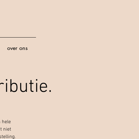
over ons
ibutie.
n hele
t niet
telling.