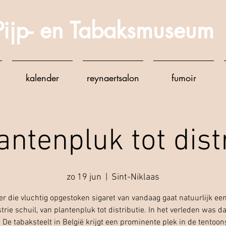
Pijp- en Tabaksmuseum
kalender
reynaertsalon
fumoir
antenpluk tot distr
zo 19 jun
  |  
Sint-Niklaas
r die vluchtig opgestoken sigaret van vandaag gaat natuurlijk ee
trie schuil, van plantenpluk tot distributie. In het verleden was da
 De tabaksteelt in België krijgt een prominente plek in de tentoons