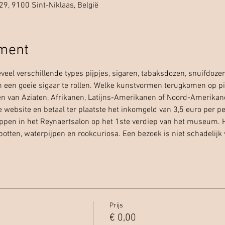
29, 9100 Sint-Niklaas, België
ement
eveel verschillende types pijpjes, sigaren, tabaksdozen, snuifdoze
 een goeie sigaar te rollen. Welke kunstvormen terugkomen op pi
n van Aziaten, Afrikanen, Latijns-Amerikanen of Noord-Amerikanen
 website en betaal ter plaatste het inkomgeld van 3,5 euro per per
ppen in het Reynaertsalon op het 1ste verdiep van het museum. Hi
potten, waterpijpen en rookcuriosa. Een bezoek is niet schadelijk
Prijs
€ 0,00