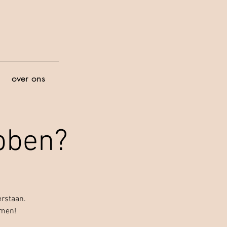
over ons
ebben?
erstaan.
omen!