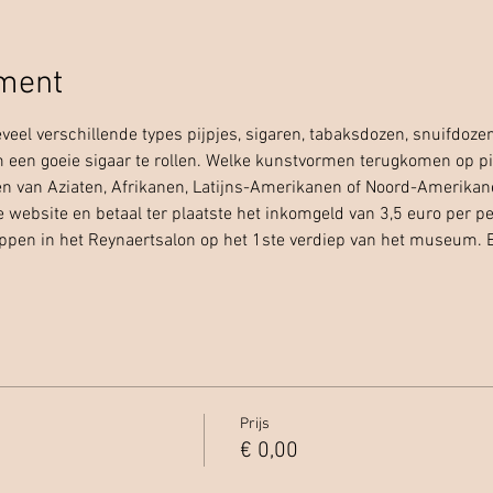
ement
eveel verschillende types pijpjes, sigaren, tabaksdozen, snuifdoze
 een goeie sigaar te rollen. Welke kunstvormen terugkomen op pi
n van Aziaten, Afrikanen, Latijns-Amerikanen of Noord-Amerikanen
 website en betaal ter plaatste het inkomgeld van 3,5 euro per per
ppen in het Reynaertsalon op het 1ste verdiep van het museum. Ee
Prijs
€ 0,00