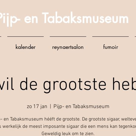
Pijp- en Tabaksmuseum
kalender
reynaertsalon
fumoir
il de grootste h
zo 17 jan
  |  
Pijp- en Tabaksmuseum
p- en Tabaksmuseum hééft de grootste. De grootste sigaar, weltev
is werkelijk de meest imposante sigaar die een mens kan tegenk
Geweldig leuk om te zien.