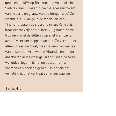
geboren in 1896 op Tereken, een volkswijk in 
Sint-Niklaas: … ‘waar in die tijd iedereen zwart 
van miserie en grauw van de honger was'. Ze 
werkte als 12 jarige in de fabrieken van 
Tinchant tussen de sigarenpinnen. Kamiel is 
haar eerste vrijer en al heel vlug moesten ze 
trouwen  ‘met de stillen trommel want ze is 
azo ….’ Meer verklappen we niet. Ze vertelt niet 
alleen ‘haar’ verhaal, maar tevens het verhaal 
van duizenden vrouwen in Vlaanderen en ver 
daarbuiten in die woelige jaren tussen de twee 
wereldoorlogen.  Ernst en vooral humor 
vormen een boeiend geheel.  In het dialect 
verteld krijgt het verhaal een meerwaarde.
Tickets
Verkoop geëindigd op
Soort ticket